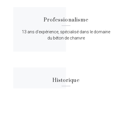
Professionalisme
13 ans d'expérience, spécialisé dans le domaine
du béton de chanvre
Historique
Lorem ipsum dolor sit amet, consectetur
adipiscing elit, sed do eiusmod tempor.