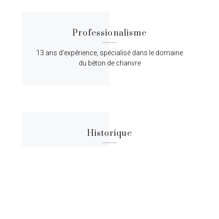
Professionalisme
13 ans d'expérience, spécialisé dans le domaine
du béton de chanvre
Historique
Lorem ipsum dolor sit amet, consectetur
adipiscing elit, sed do eiusmod tempor.