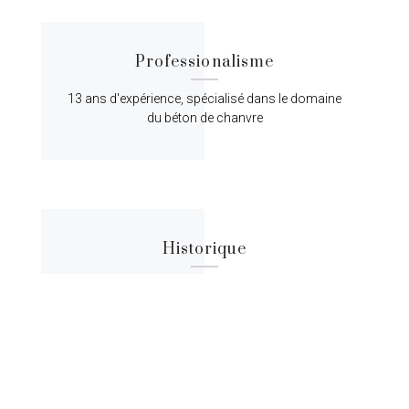
Professionalisme
13 ans d'expérience, spécialisé dans le domaine
du béton de chanvre
Historique
Lorem ipsum dolor sit amet, consectetur
adipiscing elit, sed do eiusmod tempor.