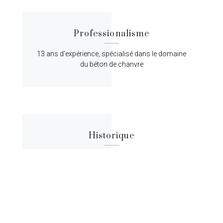
Professionalisme
13 ans d'expérience, spécialisé dans le domaine
du béton de chanvre
Historique
Lorem ipsum dolor sit amet, consectetur
adipiscing elit, sed do eiusmod tempor.