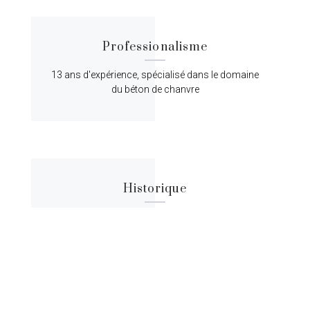
Professionalisme
13 ans d'expérience, spécialisé dans le domaine
du béton de chanvre
Historique
Lorem ipsum dolor sit amet, consectetur
adipiscing elit, sed do eiusmod tempor.