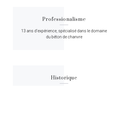
Professionalisme
13 ans d'expérience, spécialisé dans le domaine
du béton de chanvre
Historique
Lorem ipsum dolor sit amet, consectetur
adipiscing elit, sed do eiusmod tempor.