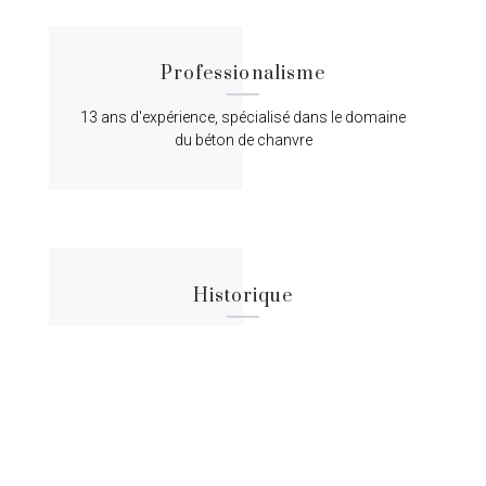
Professionalisme
13 ans d'expérience, spécialisé dans le domaine
du béton de chanvre
Historique
Lorem ipsum dolor sit amet, consectetur
adipiscing elit, sed do eiusmod tempor.