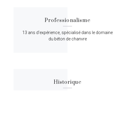
Professionalisme
13 ans d'expérience, spécialisé dans le domaine
du béton de chanvre
Historique
Lorem ipsum dolor sit amet, consectetur
adipiscing elit, sed do eiusmod tempor.