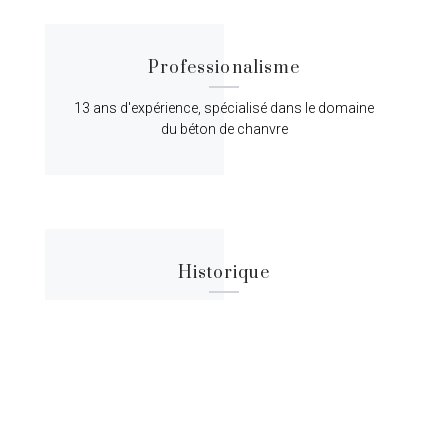
Professionalisme
13 ans d'expérience, spécialisé dans le domaine
du béton de chanvre
Historique
Lorem ipsum dolor sit amet, consectetur
adipiscing elit, sed do eiusmod tempor.