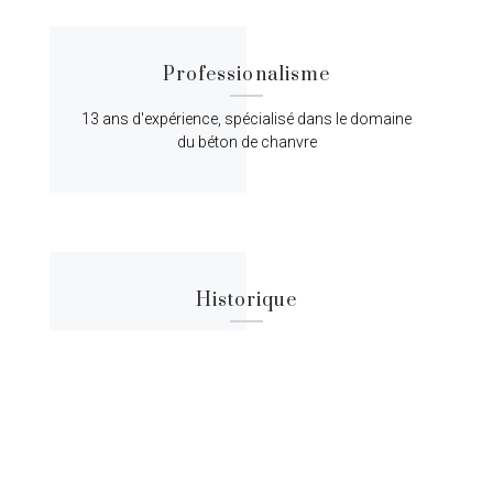
Professionalisme
13 ans d'expérience, spécialisé dans le domaine
du béton de chanvre
Historique
Lorem ipsum dolor sit amet, consectetur
adipiscing elit, sed do eiusmod tempor.