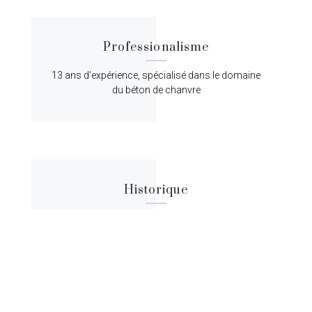
Professionalisme
13 ans d'expérience, spécialisé dans le domaine
du béton de chanvre
Historique
Lorem ipsum dolor sit amet, consectetur
adipiscing elit, sed do eiusmod tempor.