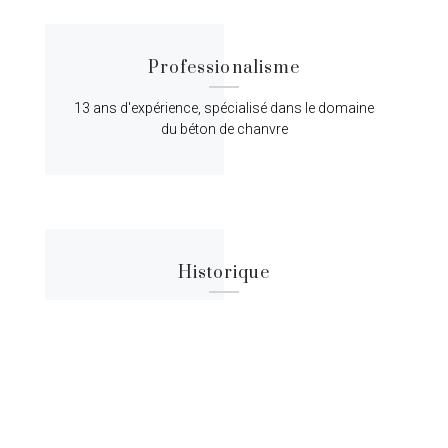
Professionalisme
13 ans d'expérience, spécialisé dans le domaine
du béton de chanvre
Historique
Lorem ipsum dolor sit amet, consectetur
adipiscing elit, sed do eiusmod tempor.