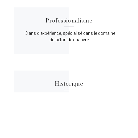
Professionalisme
13 ans d'expérience, spécialisé dans le domaine
du béton de chanvre
Historique
Lorem ipsum dolor sit amet, consectetur
adipiscing elit, sed do eiusmod tempor.