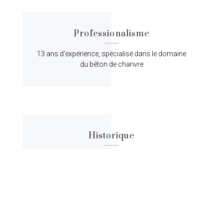
Professionalisme
13 ans d'expérience, spécialisé dans le domaine
du béton de chanvre
Historique
Lorem ipsum dolor sit amet, consectetur
adipiscing elit, sed do eiusmod tempor.