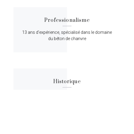
Professionalisme
13 ans d'expérience, spécialisé dans le domaine
du béton de chanvre
Historique
Lorem ipsum dolor sit amet, consectetur
adipiscing elit, sed do eiusmod tempor.