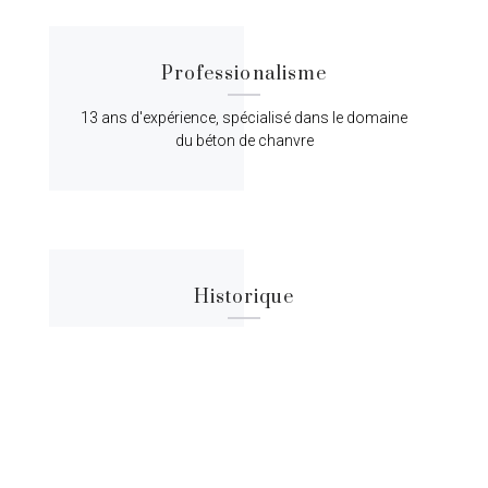
Professionalisme
13 ans d'expérience, spécialisé dans le domaine
du béton de chanvre
Historique
Lorem ipsum dolor sit amet, consectetur
adipiscing elit, sed do eiusmod tempor.