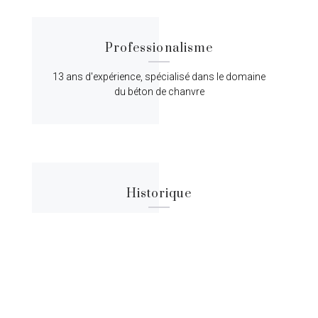
Professionalisme
13 ans d'expérience, spécialisé dans le domaine
du béton de chanvre
Historique
Lorem ipsum dolor sit amet, consectetur
adipiscing elit, sed do eiusmod tempor.