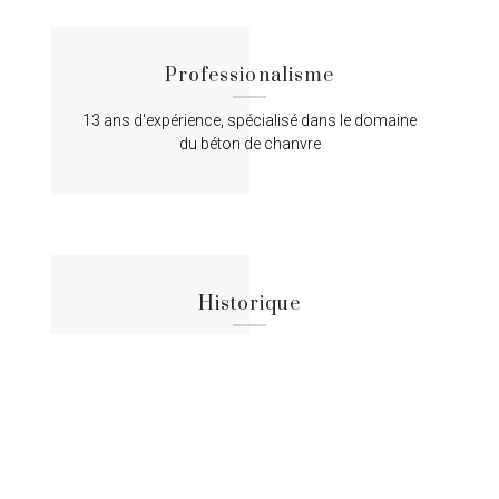
Professionalisme
13 ans d'expérience, spécialisé dans le domaine
du béton de chanvre
Historique
Lorem ipsum dolor sit amet, consectetur
adipiscing elit, sed do eiusmod tempor.