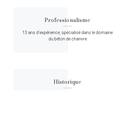
Professionalisme
13 ans d'expérience, spécialisé dans le domaine
du béton de chanvre
Historique
Lorem ipsum dolor sit amet, consectetur
adipiscing elit, sed do eiusmod tempor.