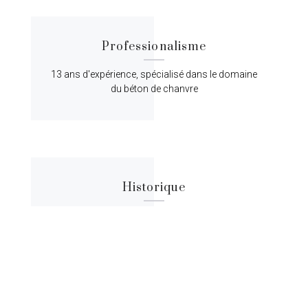
Professionalisme
13 ans d'expérience, spécialisé dans le domaine
du béton de chanvre
Historique
Lorem ipsum dolor sit amet, consectetur
adipiscing elit, sed do eiusmod tempor.