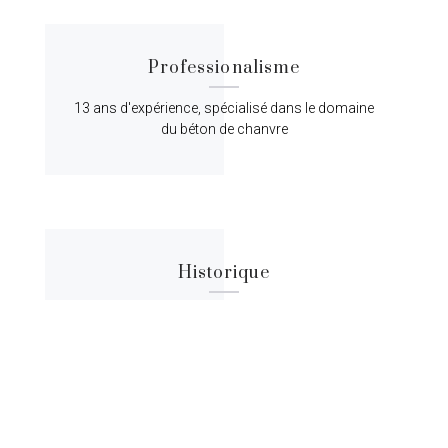
Professionalisme
13 ans d'expérience, spécialisé dans le domaine
du béton de chanvre
Historique
Lorem ipsum dolor sit amet, consectetur
adipiscing elit, sed do eiusmod tempor.