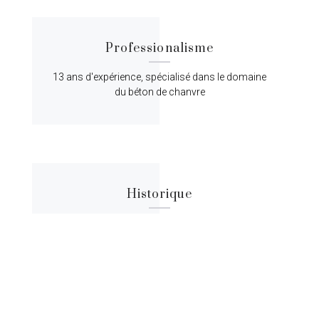
Professionalisme
13 ans d'expérience, spécialisé dans le domaine
du béton de chanvre
Historique
Lorem ipsum dolor sit amet, consectetur
adipiscing elit, sed do eiusmod tempor.