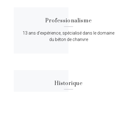
Professionalisme
13 ans d'expérience, spécialisé dans le domaine
du béton de chanvre
Historique
Lorem ipsum dolor sit amet, consectetur
adipiscing elit, sed do eiusmod tempor.