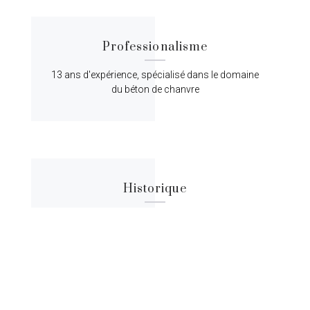
Professionalisme
13 ans d'expérience, spécialisé dans le domaine
du béton de chanvre
Historique
Lorem ipsum dolor sit amet, consectetur
adipiscing elit, sed do eiusmod tempor.