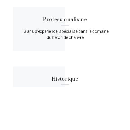
Professionalisme
13 ans d'expérience, spécialisé dans le domaine
du béton de chanvre
Historique
Lorem ipsum dolor sit amet, consectetur
adipiscing elit, sed do eiusmod tempor.