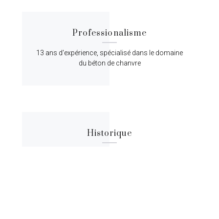
Professionalisme
13 ans d'expérience, spécialisé dans le domaine
du béton de chanvre
Historique
Lorem ipsum dolor sit amet, consectetur
adipiscing elit, sed do eiusmod tempor.