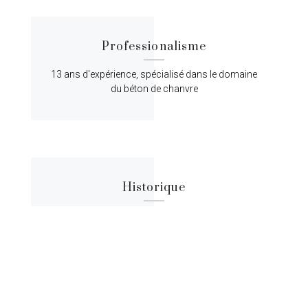
Professionalisme
13 ans d'expérience, spécialisé dans le domaine
du béton de chanvre
Historique
Lorem ipsum dolor sit amet, consectetur
adipiscing elit, sed do eiusmod tempor.