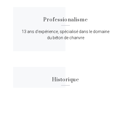
Professionalisme
13 ans d'expérience, spécialisé dans le domaine
du béton de chanvre
Historique
Lorem ipsum dolor sit amet, consectetur
adipiscing elit, sed do eiusmod tempor.