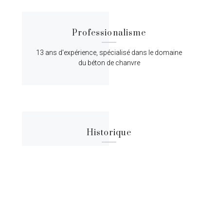
Professionalisme
13 ans d'expérience, spécialisé dans le domaine
du béton de chanvre
Historique
Lorem ipsum dolor sit amet, consectetur
adipiscing elit, sed do eiusmod tempor.