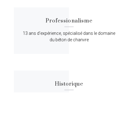
Professionalisme
13 ans d'expérience, spécialisé dans le domaine
du béton de chanvre
Historique
Lorem ipsum dolor sit amet, consectetur
adipiscing elit, sed do eiusmod tempor.