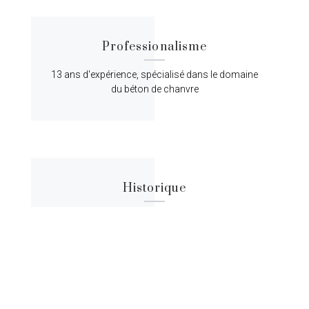
Professionalisme
13 ans d'expérience, spécialisé dans le domaine
du béton de chanvre
Historique
Lorem ipsum dolor sit amet, consectetur
adipiscing elit, sed do eiusmod tempor.