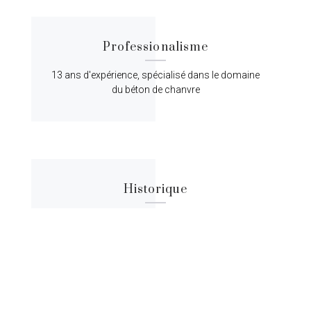
Professionalisme
13 ans d'expérience, spécialisé dans le domaine
du béton de chanvre
Historique
Lorem ipsum dolor sit amet, consectetur
adipiscing elit, sed do eiusmod tempor.