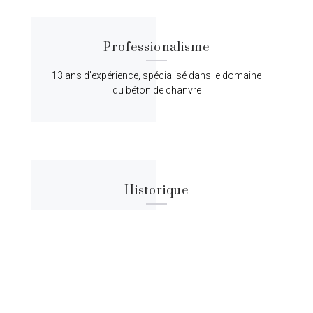
Professionalisme
13 ans d'expérience, spécialisé dans le domaine
du béton de chanvre
Historique
Lorem ipsum dolor sit amet, consectetur
adipiscing elit, sed do eiusmod tempor.