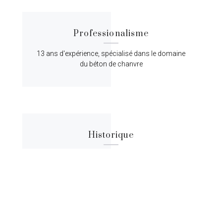
Professionalisme
13 ans d'expérience, spécialisé dans le domaine
du béton de chanvre
Historique
Lorem ipsum dolor sit amet, consectetur
adipiscing elit, sed do eiusmod tempor.