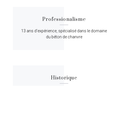
Professionalisme
13 ans d'expérience, spécialisé dans le domaine
du béton de chanvre
Historique
Lorem ipsum dolor sit amet, consectetur
adipiscing elit, sed do eiusmod tempor.