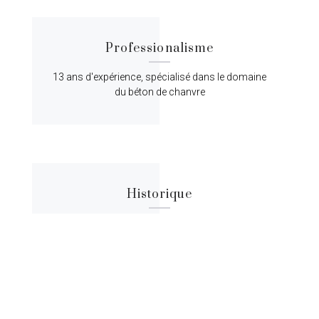
Professionalisme
13 ans d'expérience, spécialisé dans le domaine
du béton de chanvre
Historique
Lorem ipsum dolor sit amet, consectetur
adipiscing elit, sed do eiusmod tempor.