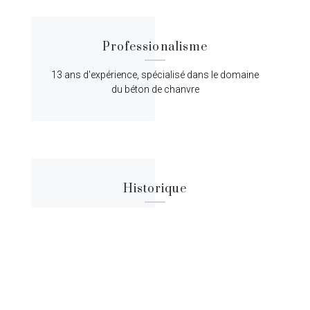
Professionalisme
13 ans d'expérience, spécialisé dans le domaine
du béton de chanvre
Historique
Lorem ipsum dolor sit amet, consectetur
adipiscing elit, sed do eiusmod tempor.