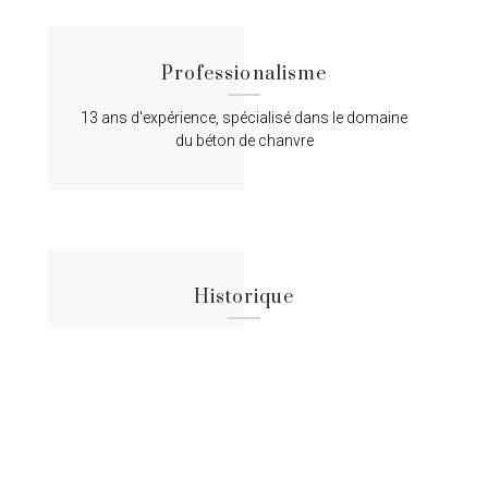
Professionalisme
13 ans d'expérience, spécialisé dans le domaine
du béton de chanvre
Historique
Lorem ipsum dolor sit amet, consectetur
adipiscing elit, sed do eiusmod tempor.