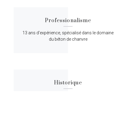
Professionalisme
13 ans d'expérience, spécialisé dans le domaine
du béton de chanvre
Historique
Lorem ipsum dolor sit amet, consectetur
adipiscing elit, sed do eiusmod tempor.