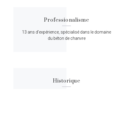
Professionalisme
13 ans d'expérience, spécialisé dans le domaine
du béton de chanvre
Historique
Lorem ipsum dolor sit amet, consectetur
adipiscing elit, sed do eiusmod tempor.