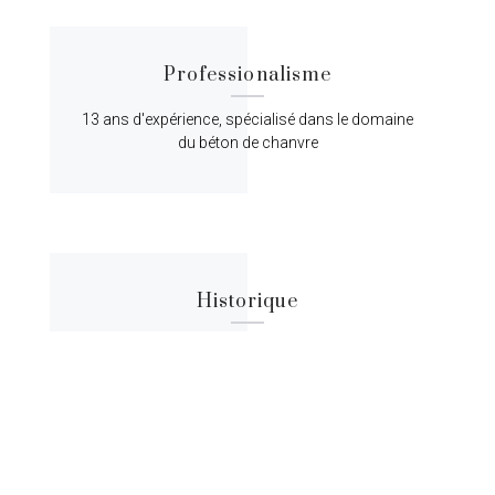
Professionalisme
13 ans d'expérience, spécialisé dans le domaine
du béton de chanvre
Historique
Lorem ipsum dolor sit amet, consectetur
adipiscing elit, sed do eiusmod tempor.