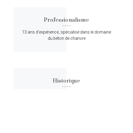
Professionalisme
13 ans d'expérience, spécialisé dans le domaine
du béton de chanvre
Historique
Lorem ipsum dolor sit amet, consectetur
adipiscing elit, sed do eiusmod tempor.