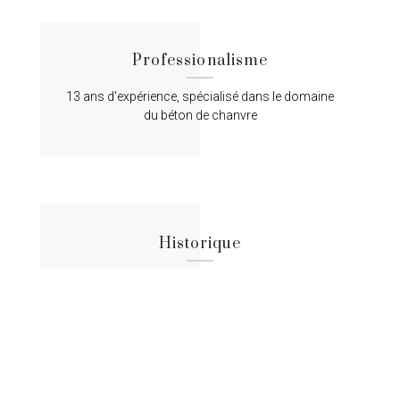
Professionalisme
13 ans d'expérience, spécialisé dans le domaine
du béton de chanvre
Historique
Lorem ipsum dolor sit amet, consectetur
adipiscing elit, sed do eiusmod tempor.