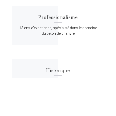
Professionalisme
13 ans d'expérience, spécialisé dans le domaine
du béton de chanvre
Historique
Lorem ipsum dolor sit amet, consectetur
adipiscing elit, sed do eiusmod tempor.