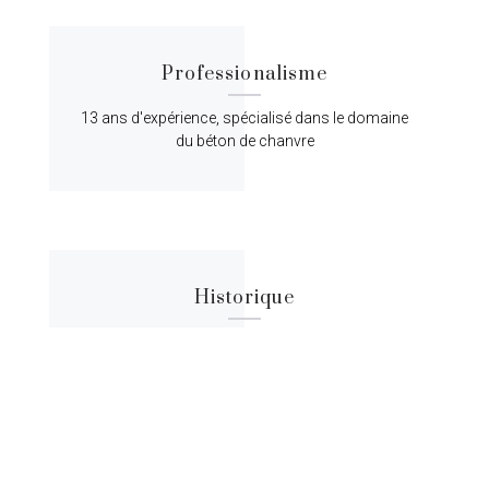
Professionalisme
13 ans d'expérience, spécialisé dans le domaine
du béton de chanvre
Historique
Lorem ipsum dolor sit amet, consectetur
adipiscing elit, sed do eiusmod tempor.