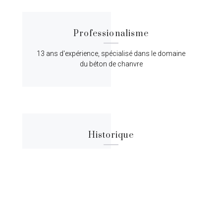
Professionalisme
13 ans d'expérience, spécialisé dans le domaine
du béton de chanvre
Historique
Lorem ipsum dolor sit amet, consectetur
adipiscing elit, sed do eiusmod tempor.