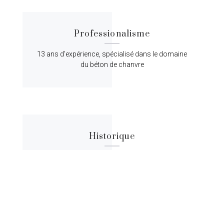
Professionalisme
13 ans d'expérience, spécialisé dans le domaine
du béton de chanvre
Historique
Lorem ipsum dolor sit amet, consectetur
adipiscing elit, sed do eiusmod tempor.