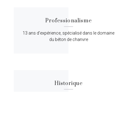
Professionalisme
13 ans d'expérience, spécialisé dans le domaine
du béton de chanvre
Historique
Lorem ipsum dolor sit amet, consectetur
adipiscing elit, sed do eiusmod tempor.