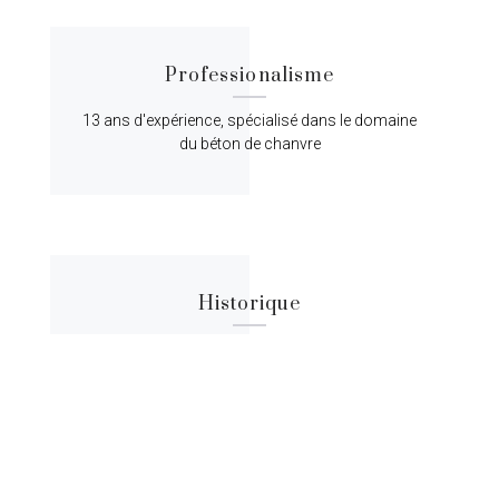
Professionalisme
13 ans d'expérience, spécialisé dans le domaine
du béton de chanvre
Historique
Lorem ipsum dolor sit amet, consectetur
adipiscing elit, sed do eiusmod tempor.