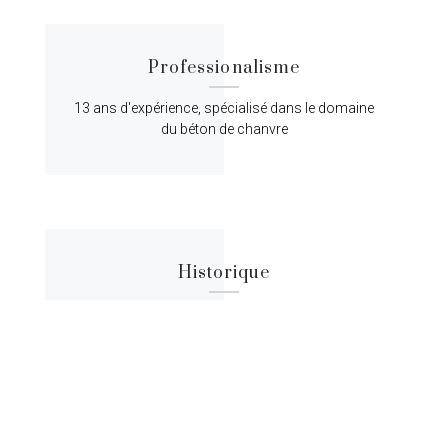
Professionalisme
13 ans d'expérience, spécialisé dans le domaine
du béton de chanvre
Historique
Lorem ipsum dolor sit amet, consectetur
adipiscing elit, sed do eiusmod tempor.